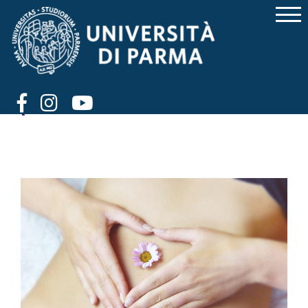
Tumore “intimo” sempre più
diffuso: parliamone e
preveniamolo – Goal 3