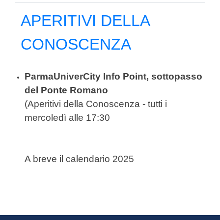
APERITIVI DELLA
CONOSCENZA
ParmaUniverCity Info Point, sottopasso
del Ponte Romano
(Aperitivi della Conoscenza - tutti i
mercoledì alle 17:30
A breve il calendario 2025