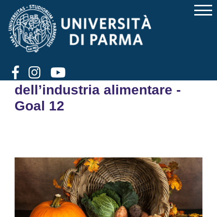
Alternative vegetali ai
prodotti carnei e lattiero
caseari: le nuove sfide
dell’industria alimentare -
Goal 12